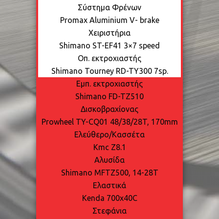
Σύστημα Φρένων
Promax Aluminium V- brake
Χειριστήρια
Shimano ST-EF41 3×7 speed
Οπ. εκτροχιαστής
Shimano Tourney RD-TY300 7sp.
Εμπ. εκτροχιαστής
Shimano FD-TZ510
Δισκοβραχίονας
Prowheel TY-CQ01 48/38/28T, 170mm
Ελεύθερο/Κασσέτα
Kmc Z8.1
Αλυσίδα
Shimano MFTZ500, 14-28Τ
Ελαστικά
Kenda 700x40C
Στεφάνια