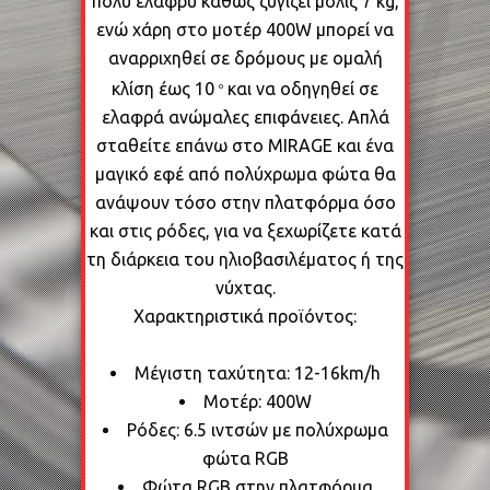
πολύ ελαφρύ καθώς ζυγίζει μόλις 7 kg,
ενώ χάρη στο μοτέρ 400W μπορεί να
αναρριχηθεί σε δρόμους με ομαλή
κλίση έως 10
και να οδηγηθεί σε
ο
ελαφρά ανώμαλες επιφάνειες. Απλά
σταθείτε επάνω στο MIRAGE και ένα
μαγικό εφέ από πολύχρωμα φώτα θα
ανάψουν τόσο στην πλατφόρμα όσο
και στις ρόδες, για να ξεχωρίζετε κατά
τη διάρκεια του ηλιοβασιλέματος ή της
νύχτας.
Χαρακτηριστικά προϊόντος:
Μέγιστη ταχύτητα: 12-16km/h
Μοτέρ: 400W
Ρόδες: 6.5 ιντσών με πολύχρωμα
φώτα RGB
Φώτα RGB στην πλατφόρμα