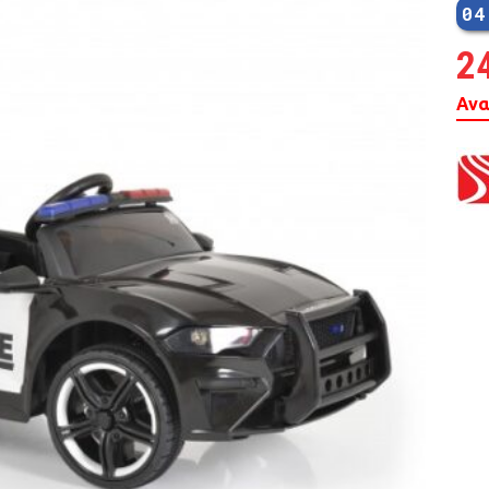
04
2
Ανα