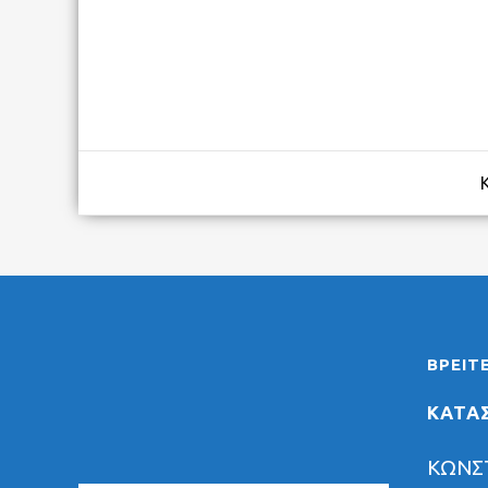
FULL SUSPENSION 20″-26″
TREKKING-ADVENTURE
TREKKING LADY
TOURING
CITY
ROAD CARBON
ΒΡΕΊΤ
ROAD
ΚΑΤΑ
CYCLOCROSS
FITNESS
ΚΩΝΣ