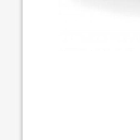
MTB 26″
MTB 29″ DISC
MTB 29″ V-BRAKE
MTB 29″ SCOTT CARBON
MTB 29″ SCOTT
CROSS-COUNTRY
TRAIL
ENDURO