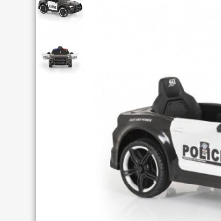
KIDS 16″
KIDS 14″
KIDS 12″
MTB 24″
MTB 20″
BMX 20″ (FREESTYLE)
KIDS 20″
MTB 27.5″ DISC
MTB 27.5″
MTB 26″ FRONT SUSPENSION