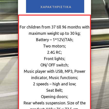
ΧΑΡΑΚΤΗΡΙΣΤΙΚΆ
For children from 37 till 96 months with
maximum weight up to 30 kg;
Battery – 1*12V/7Ah;
Two motors;
2.4G RC;
Front lights;
ON/ OFF switch;
Music player with USB, MP3, Power
indicator, Music functions;
2 speeds – high and low;
Seat Belt;
Opening doors;
Rear wheels suspension. Size of the