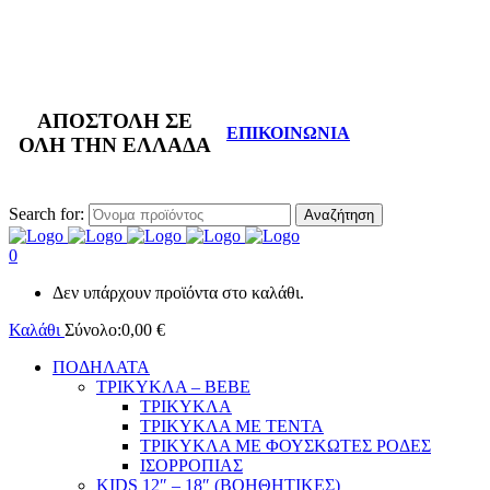
info@katsantonis-podilata.gr
Τηλεφωνικές
ΑΠΟΣΤΟΛΗ ΣΕ
ΕΠΙΚΟΙΝΩΝΙΑ
Παραγγελίες:
ΟΛΗ ΤΗΝ ΕΛΛΑΔΑ
22310 35440
Search for:
0
Δεν υπάρχουν προϊόντα στο καλάθι.
Καλάθι
Σύνολο:
0,00
€
ΠΟΔΗΛΑΤΑ
ΤΡΙΚΥΚΛΑ – BEBE
ΤΡΙΚΥΚΛΑ
ΤΡΙΚΥΚΛΑ ΜΕ ΤΕΝΤΑ
ΤΡΙΚΥΚΛΑ ΜΕ ΦΟΥΣΚΩΤΕΣ ΡΟΔΕΣ
ΙΣΟΡΡΟΠΙΑΣ
KIDS 12″ – 18″ (ΒΟΗΘΗΤΙΚΕΣ)