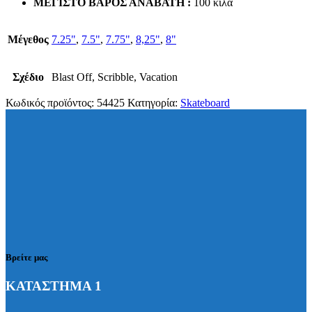
ΜΕΓΙΣΤΟ ΒΑΡΟΣ ΑΝΑΒΑΤΗ :
100 κιλά
Μέγεθος
7.25"
,
7.5"
,
7.75"
,
8,25"
,
8"
Σχέδιο
Blast Off, Scribble, Vacation
Κωδικός προϊόντος:
54425
Κατηγορία:
Skateboard
Βρείτε μας
ΚΑΤΑΣΤΗΜΑ 1