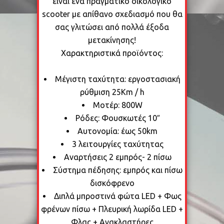
είναι ένα πραγματικό οικολογικό
scooter με απίθανο σχεδιασμό που θα
σας γλιτώσει από πολλά έξοδα
μετακίνησης!
Χαρακτηριστικά προϊόντος:
Μέγιστη ταχύτητα: εργοστασιακή
ρύθμιση 25Km / h
Μοτέρ: 800W
Ρόδες: Φουσκωτές 10″
Αυτονομία: έως 50km
3 λειτουργίες ταχύτητας
Αναρτήσεις 2 εμπρός- 2 πίσω
Σύστημα πέδησης: εμπρός και πίσω
δισκόφρενο
Διπλά μπροστινά φώτα LED + Φως
φρένων πίσω + Πλευρική λωρίδα LED +
Φλας + Ανακλαστήρες