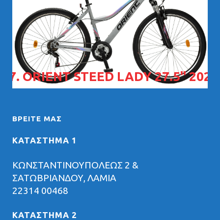
07. ORIENT STEED LADY 27.5" 2026
ΒΡΕΊΤΕ ΜΑΣ
ΚΑΤΑΣΤΗΜΑ 1
ΚΩΝΣΤΑΝΤΙΝΟΥΠΟΛΕΩΣ 2 &
ΣΑΤΩΒΡΙΑΝΔΟΥ, ΛΑΜΙΑ
22314 00468
ΚΑΤΑΣΤΗΜΑ 2