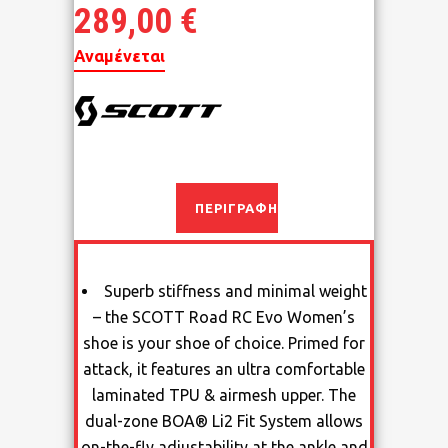
289,00
€
Αναμένεται
ΠΕΡΙΓΡΑΦΉ
Superb stiffness and minimal weight
– the SCOTT Road RC Evo Women’s
shoe is your shoe of choice. Primed for
attack, it features an ultra comfortable
laminated TPU & airmesh upper. The
dual-zone BOA® Li2 Fit System allows
on-the-fly adjustability at the ankle and