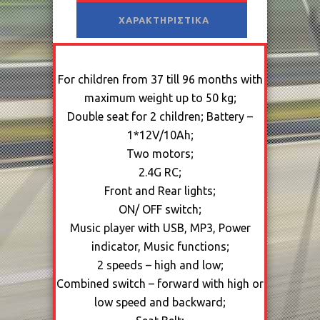
ΧΑΡΑΚΤΗΡΙΣΤΙΚΆ
For children from 37 till 96 months with
maximum weight up to 50 kg;
Double seat for 2 children; Battery –
1*12V/10Ah;
Two motors;
2.4G RC;
Front and Rear lights;
ON/ OFF switch;
Music player with USB, MP3, Power
indicator, Music functions;
2 speeds – high and low;
Combined switch – forward with high or
low speed and backward;