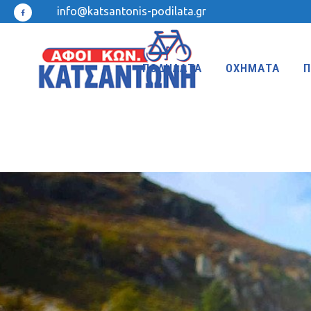
info@katsantonis-podilata.gr
ΠΟΔΗΛΑΤΑ
ΟΧΗΜΑΤΑ
Π
MTB 27.5″ DISC
MTB 24″
MTB 27.5″
MTB 20″
MTB 26″ FRONT SUSPENSION
BMX 20″
MTB 26″
KIDS 20″
TREKKING-ADVENTURE
CROSS-