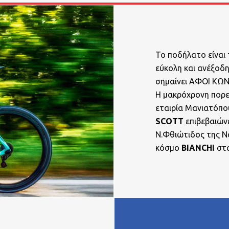
Το ποδήλατο είναι 
εύκολη και ανέξοδη
σημαίνει ΑΦΟΙ ΚΩ
Η μακρόχρονη πορε
εταιρία Μανιατόπο
SCOTT
επιβεβαιών
Ν.Φθιώτιδος της Ν
κόσμο
BIANCHI
στ