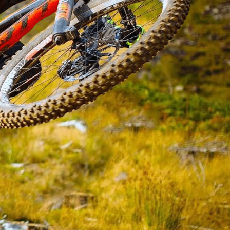
MTB 29″ V-BRAKE
ROAD CARBON
ROAD
CYCLOCROSS
FITNESS