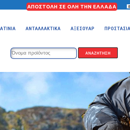
ΑΠΟΣΤΟΛΗ ΣΕ ΟΛΗ ΤΗΝ ΕΛΛΑΔΑ
ΑΤΙΝΙΑ
ΑΝΤΑΛΛΑΚΤΙΚΑ
ΑΞΕΣΟΥΑΡ
ΠΡΟΣΤΑΣΙ
KIDS 18″
KIDS 16″
 (FREESTYLE)
KIDS 14″
KIDS 12″
COUNTRY
MTB 29″ SCOTT CARBON