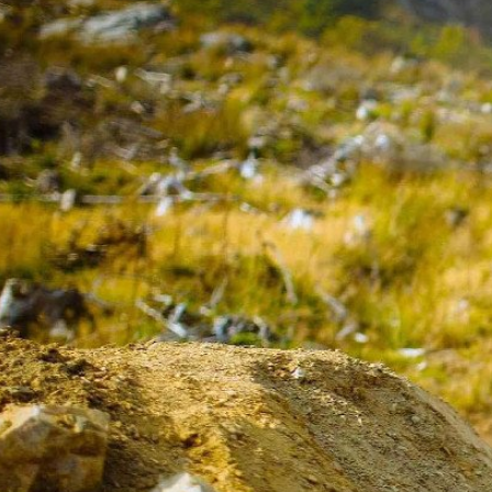
TREKKING LADY
TRAIL
TOURING
ENDURO
CITY
FULL SU
E-TOURING/CITY
E-MTB
E-TOURING/CITY WAVE
E-FULL 
E-TREKKING
E-ALL TERRAIN