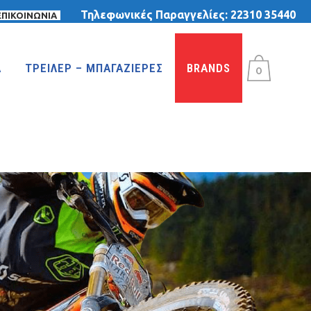
Τηλεφωνικές Παραγγελίες:
22310 35440
ΕΠΙΚΟΙΝΩΝΙΑ
Α
ΤΡΕΙΛΕΡ – ΜΠΑΓΑΖΙΕΡΕΣ
BRANDS
0
ΤΡΙΚΥΚΛΑ
ΤΡΙΚΥΚΛΑ ΜΕ ΤΕΝΤΑ
ΤΡΙΚΥΚΛΑ ΜΕ ΦΟΥΣΚΩΤΕΣ ΡΟΔΕΣ
ΙΣΟΡΡΟΠΙΑΣ
MTB 29″ DISC