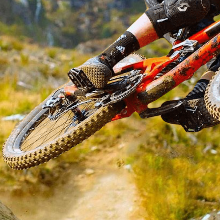
MTB 29″ SCOTT
SPENSION 20″-26″
FOLDING
SUSP
FAT BIKES
TRICYCLE